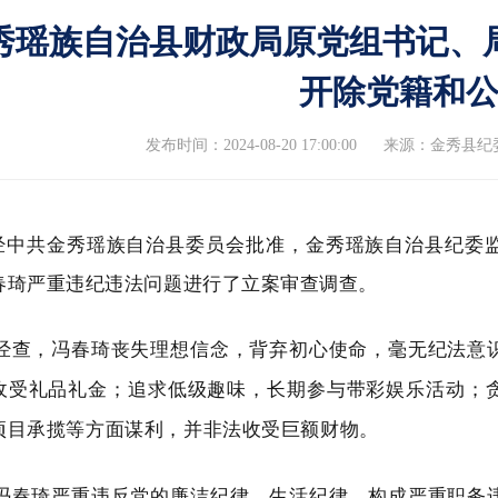
秀瑶族自治县财政局原党组书记、
开除党籍和
发布时间：2024-08-20 17:00:00
来源：金秀县纪
经中共金秀瑶族自治县委员会批准，金秀瑶族自治县纪委
春琦严重违纪违法问题进行了立案审查调查。
经查，冯春琦
丧
失理想信念，背弃初心使命，毫无纪法意
收受礼
品礼金；追求低级趣味，长期参与带彩娱乐活动；
项目承揽等方面谋利
，
并
非法收受
巨额
财物
。
冯春琦严重违反党的廉洁纪律、生活纪律，构成严重职务