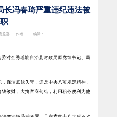
局长冯春琦严重违纪违法被
公职
委监委
作者：
编辑：
监委对金秀瑶族自治县财政局原党组书记、局
识，廉洁底线失守，
违反中央八项规定精神，
贪钱敛财
，大搞官商勾结，利用职务便利
为他
违法并涉嫌受贿犯罪，且在党的十八大后不收