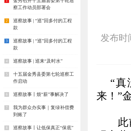
金秀召开十五届县委第十轮巡
1
察工作动员部署会
巡察故事 | “巡”回多付的工程
2
款
发布时间：
巡察故事 | “巡”回多付的工程
3
款
巡察故事 | 巡来“及时水”
4
十五届金秀县委第七轮巡察工
5
“真
作启动
来！”
巡察故事丨烦“薪”事解决了
6
我为群众办实事｜复绿补偿费
7
到账了
此前
巡察故事丨让低保真正“保底”
8