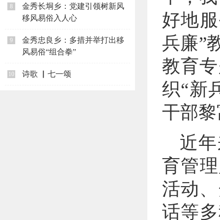
金秀长垌乡：党建引领树新风
8
好地服
移风易俗入人心
兵廉”
金秀忠良乡：多措并举打出移
9
风易俗“组合拳”
教育专
诗歌 ▏七一颂
10
织“新
干部黎
近年
育管理
活动、
话等多