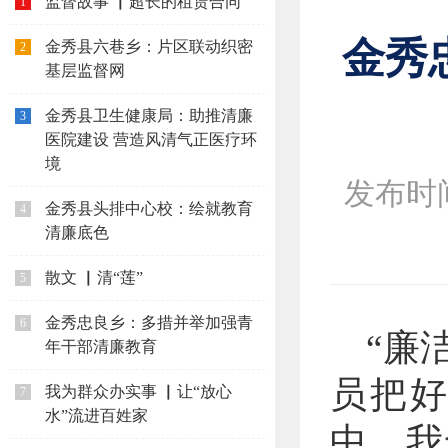
监督故事 ▏超长的租赁合同
1
金秀
金秀县六巷乡：片区联动织密
2
基层监督网
金秀县卫生健康局：助推清廉
3
医院建设 营造风清气正医疗环
境
发布时间：
金秀县头排中心校：绘就教育
4
清廉底色
散文 ▏清“莲”
5
金秀忠良乡：多措并举加强青
6
“廉
年干部清廉教育
员把
我为群众办实事 ▏让“放心
7
水”流进百姓家
中，我